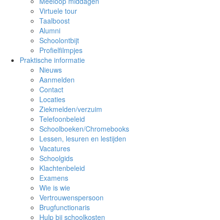
Meeloop middagen
Virtuele tour
Taalboost
Alumni
Schoolontbijt
Profielfilmpjes
Praktische informatie
Nieuws
Aanmelden
Contact
Locaties
Ziekmelden/verzuim
Telefoonbeleid
Schoolboeken/Chromebooks
Lessen, lesuren en lestijden
Vacatures
Schoolgids
Klachtenbeleid
Examens
Wie is wie
Vertrouwenspersoon
Brugfunctionaris
Hulp bij schoolkosten