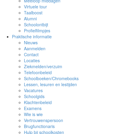
Meeloop middagen
Virtuele tour
Taalboost
Alumni
Schoolontbijt
Profielfilmpjes
Praktische informatie
Nieuws
Aanmelden
Contact
Locaties
Ziekmelden/verzuim
Telefoonbeleid
Schoolboeken/Chromebooks
Lessen, lesuren en lestijden
Vacatures
Schoolgids
Klachtenbeleid
Examens
Wie is wie
Vertrouwenspersoon
Brugfunctionaris
Hulp bij schoolkosten