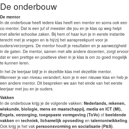
De onderbouw
De mentor
In de onderbouw heeft iedere klas heeft een mentor en soms ook een
co-mentor. Dat is een juf of meester die jou en je klas op weg helpt
met allerlei schoolse zaken. Bij hem of haar kun je in eerste instantie
terecht met je vragen en is hij/zij het aanspreekpunt voor je
ouders/verzorgers. De mentor houdt je resultaten en je aanwezigheid
in de gaten. De mentor, samen met alle andere docenten, zorgt ervoor
dat er een prettige en positieve sfeer in je klas is om zo goed mogelijk
te kunnen leren.
In het 2e leerjaar blijf je in dezelfde klas met dezelfde mentor.
Wanneer je van niveau verandert, kom je in een nieuwe klas en heb je
een andere mentor. Dit bespreken we aan het einde van het eerste
leerjaar met jou en je ouders.
Vakken
In de onderbouw krijg je de volgende vakken:
Nederlands, rekenen,
wiskunde, biologie, mens en maatschappij, media en ICT (MI),
Engels, verzorging, toegepaste vormgeving (ToVo)
of
beeldende
vakken
en
techniek, lichamelijk opvoeding
en
talentontwikkeling
.
Ook krijg je het vak
persoonsvorming en socialisatie (P&S)
.